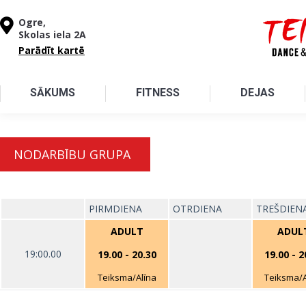
Pārlekt uz galveno saturu
Ogre,
Skolas iela 2A
Parādīt kartē
SĀKUMS
FITNESS
DEJAS
NODARBĪBU GRUPA
PIRMDIENA
OTRDIENA
TREŠDIEN
ADULT
ADUL
19:00.00
19.00
-
20.30
19.00
-
2
Teiksma/Alīna
Teiksma/A