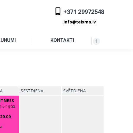
+371 29972548
info@teixma.lv
AUNUMI
KONTAKTI
NA
SESTDIENA
SVĒTDIENA
ITNESS
īdz 16:00
20.00
na