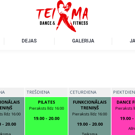
DEJAS
GALERIJA
J
NA
TREŠDIENA
CETURDIENA
PIEKTDIE
IONĀLAIS
PILATES
FUNKCIONĀLAIS
DANCE F
ENIŅŠ
TRENIŅŠ
Pieraksts līdz 16:00
Pieraksts l
s līdz 16:00
Pieraksts līdz 16:00
19.00
-
20.00
19.00
-
0
-
20.00
19.00
-
20.00
Alī
iksma
Teiksma