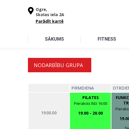
Pārlekt uz galveno saturu
Ogre,
Skolas iela 2A
Parādīt kartē
SĀKUMS
FITNESS
NODARBĪBU GRUPA
PIRMDIENA
OTRDIE
PILATES
FUNKC
TR
Pieraksts līdz 16:00
Pierakst
19:00.00
19.00
-
20.00
19.0
Te