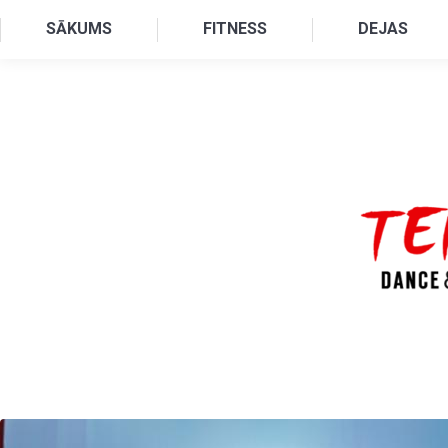
Pārlekt uz galveno saturu
SĀKUMS
FITNESS
DEJAS