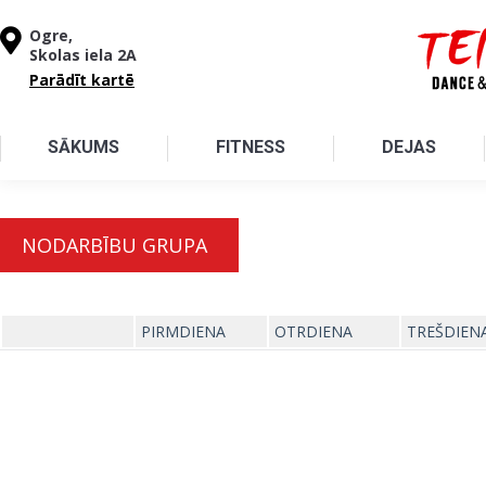
Pārlekt uz galveno saturu
Ogre,
Skolas iela 2A
Parādīt kartē
SĀKUMS
FITNESS
DEJAS
NODARBĪBU GRUPA
PIRMDIENA
OTRDIENA
TREŠDIEN