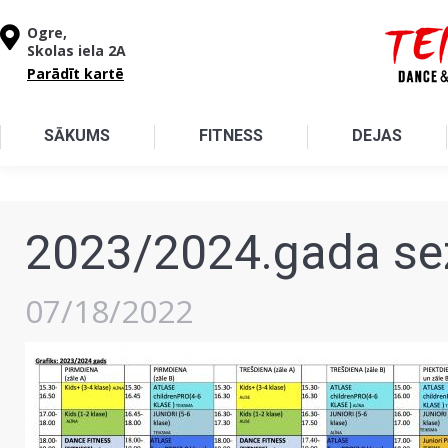
Pārlekt uz galveno saturu
Ogre,
Skolas iela 2A
Parādīt kartē
SĀKUMS
FITNESS
DEJAS
2023/2024.gada sez
07/18/2022