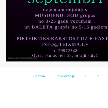
Lapas
« pirmā
‹ iepriekšējā
1
2