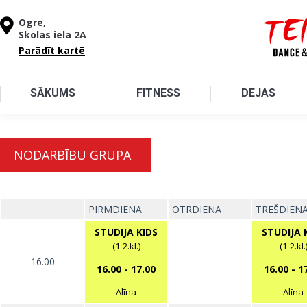
Pārlekt uz galveno saturu
Ogre,
Skolas iela 2A
Parādīt kartē
SĀKUMS
FITNESS
DEJAS
NODARBĪBU GRUPA
PIRMDIENA
OTRDIENA
TREŠDIEN
STUDIJA KIDS
STUDIJA 
(1-2.kl.)
(1-2.kl.
16.00
16.00
-
17.00
16.00
-
1
Alīna
Alīna